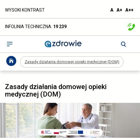
Zasady
domyślna
większa
naj
WYSOKI KONTRAST
A
A+
A++
czcionka
czcionka
czc
działania
INFOLINIA TECHNICZNA:
19 239
domowej
opieki
Otwórz
menu
medycznej
Zasady działania domowej opieki medycznej (DOM)
(DOM)
-
Zasady działania domowej opieki
ezdrowie.gov.pl
medycznej (DOM)