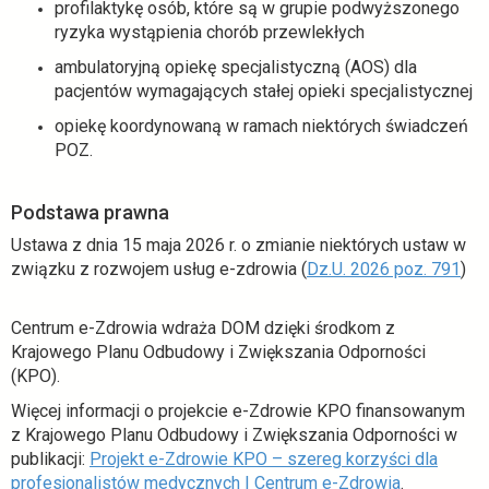
profilaktykę osób, które są w grupie podwyższonego
a
ryzyka wystąpienia chorób przewlekłych
s
ambulatoryjną opiekę specjalistyczną (AOS) dla
i
pacjentów wymagających stałej opieki specjalistycznej
ę
w
opiekę koordynowaną w ramach niektórych świadczeń
n
POZ.
o
w
Podstawa prawna
e
j
Ustawa z dnia 15 maja 2026 r. o zmianie niektórych ustaw w
k
o
związku z rozwojem usług e-zdrowia (
Dz.U. 2026 poz. 791
)
a
t
r
w
Centrum e-Zdrowia wdraża DOM dzięki środkom z
c
i
Krajowego Planu Odbudowy i Zwiększania Odporności
i
e
(KPO).
e
r
Więcej informacji o projekcie e-Zdrowie KPO finansowanym
a
z Krajowego Planu Odbudowy i Zwiększania Odporności w
s
publikacji:
Projekt e-Zdrowie KPO – szereg korzyści dla
i
o
profesjonalistów medycznych | Centrum e-Zdrowia
.
ę