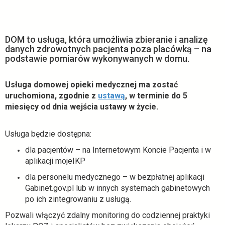
DOM to usługa, która umożliwia zbieranie i analizę
danych zdrowotnych pacjenta poza placówką – na
podstawie pomiarów wykonywanych w domu.
Usługa domowej opieki medycznej ma zostać
o
uruchomiona, zgodnie z
ustawą
, w terminie do 5
t
miesięcy od dnia wejścia ustawy w życie.
w
i
Usługa będzie dostępna:
e
dla pacjentów – na Internetowym Koncie Pacjenta i w
r
aplikacji mojeIKP
a
s
dla personelu medycznego – w bezpłatnej aplikacji
i
Gabinet.gov.pl lub w innych systemach gabinetowych
ę
po ich zintegrowaniu z usługą.
w
Pozwali włączyć zdalny monitoring do codziennej praktyki
n