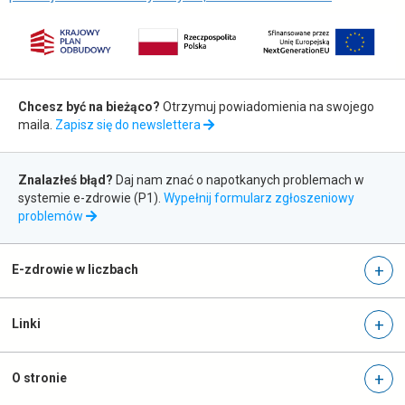
t
w
w
n
i
o
e
w
Zapis
r
e
Chcesz być na bieżąco?
Otrzymuj powiadomienia na swojego
a
j
do
maila.
Zapisz się do newslettera
s
k
newslettera
i
a
Zgłaszanie
ę
r
Znalazłeś błąd?
Daj nam znać o napotkanych problemach w
błędów
w
c
systemie e-zdrowie (P1).
Wypełnij formularz zgłoszeniowy
n
i
otwiera
problemów
o
się
e
w
w
nowej
E-zdrowie w liczbach
e
karcie
j
k
Linki
a
r
c
O stronie
i