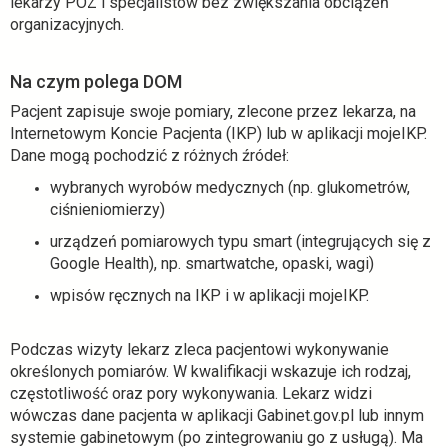
lekarzy POZ i specjalistów bez zwiększania obciążeń
o
organizacyjnych.
w
e
j
Na czym polega DOM
k
Pacjent zapisuje swoje pomiary, zlecone przez lekarza, na
a
Internetowym Koncie Pacjenta (IKP) lub w aplikacji mojeIKP.
r
Dane mogą pochodzić z różnych źródeł:
c
i
wybranych wyrobów medycznych (np. glukometrów,
e
ciśnieniomierzy)
urządzeń pomiarowych typu smart (integrujących się z
Google Health), np. smartwatche, opaski, wagi)
wpisów ręcznych na IKP i w aplikacji mojeIKP.
Podczas wizyty lekarz zleca pacjentowi wykonywanie
określonych pomiarów. W kwalifikacji wskazuje ich rodzaj,
częstotliwość oraz pory wykonywania. Lekarz widzi
wówczas dane pacjenta w aplikacji Gabinet.gov.pl lub innym
systemie gabinetowym (po zintegrowaniu go z usługą). Ma