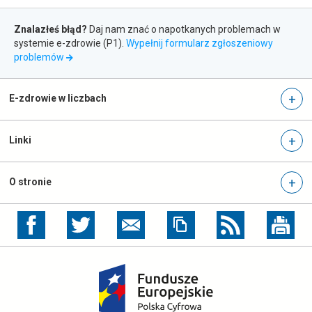
newslettera
Zgłaszanie
Znalazłeś błąd?
Daj nam znać o napotkanych problemach w
błędów
systemie e-zdrowie (P1).
Wypełnij formularz zgłoszeniowy
otwiera
problemów
się
w
nowej
E-zdrowie w liczbach
karcie
Linki
O stronie
otwiera
otwiera
się
się
w
w
nowej
nowej
otwiera
karcie
karcie
się
w
nowej