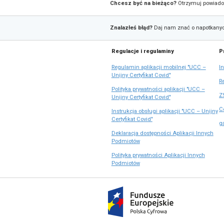
Przerwa w d
Z powodu pra
Przepraszamy
Zapis
Chcesz być na bieżąco?
do
Zgłaszanie
newslettera
Znalazłeś błąd?
Daj nam z
błędów
Na
Regulacje i regulaminy
skróty
Regulamin aplikacji mobil
otw
Unijny Certyfikat Covid"
się
Polityka prywatności aplik