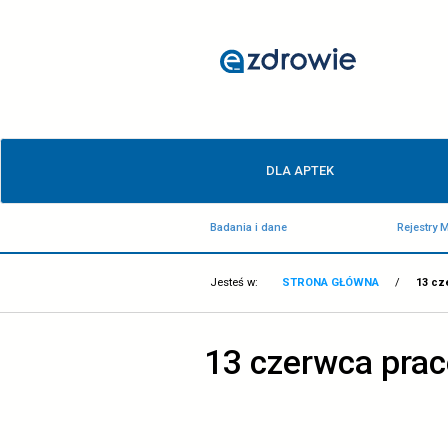
13
czerwca
prace
techniczne
w
Menu
centralnej
DLA APTEK
główne
e-
Badania i dane
rejestracji
-
Jesteś w:
STRONA GŁÓ
ezdrowie.gov.pl