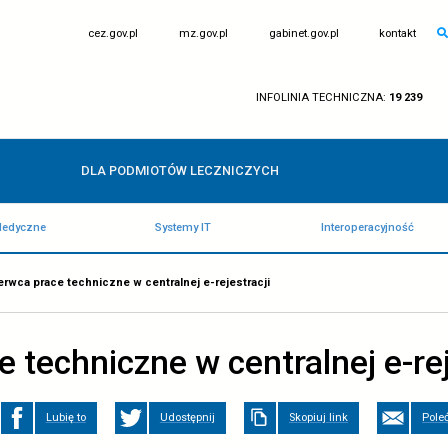
otwiera
otwiera
cez.gov.pl
mz.gov.pl
się
się
w
w
nowej
nowej
karcie
karcie
IN
DLA PODMIOTÓW LECZNICZY
Rejestry Medyczne
Systemy IT
WNA
/
13 czerwca prace techniczne w centralnej e-rejestracj