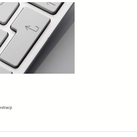
ralnej e-rejestracji
Skopiuj link
Poleć
Drukuj