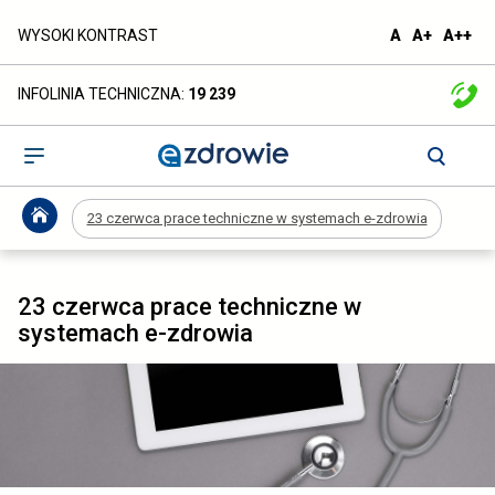
23
domyślna
większa
naj
WYSOKI KONTRAST
A
A+
A++
czcionka
czcionka
czc
czerwca
INFOLINIA TECHNICZNA:
19 239
prace
techniczne
Otwórz
menu
w
23 czerwca prace techniczne w systemach e-zdrowia
systemach
e-
23 czerwca prace techniczne w
zdrowia
systemach e-zdrowia
-
ezdrowie.gov.pl