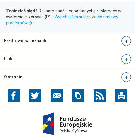
newslettera
Zgłaszanie
Znalazłeś błąd?
Daj nam znać o napotkanych problemach w
błędów
systemie e-zdrowie (P1).
Wypełnij formularz zgłoszeniowy
otwiera
problemów
się
w
nowej
E-zdrowie w liczbach
karcie
Linki
O stronie
otwiera
otwiera
się
się
w
w
nowej
nowej
otwiera
karcie
karcie
się
w
nowej