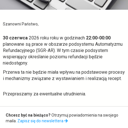
ezdrowie.gov.pl
Szanowni Państwo,
30 czerwca
2026 roku roku w godzinach
22:00-00:00
planowane są prace w obszarze podsystemu Automatyzmu
Refundacyjnego (SGR-AR). W tym czasie podsystem
wspierający określanie poziomu refundacji będzie
niedostępny.
Przerwa ta nie będzie miała wpływu na podstawowe procesy
i mechanizmy związane z wystawianiem i realizacją recept.
Przepraszamy za ewentualne utrudnienia.
Zapis
Chcesz być na bieżąco?
Otrzymuj powiadomienia na swojego
do
maila.
Zapisz się do newslettera