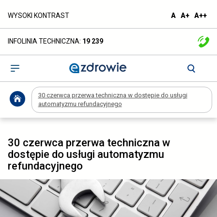
30
domyślna
większa
naj
WYSOKI KONTRAST
A
A+
A++
czcionka
czcionka
czc
czerwca
INFOLINIA TECHNICZNA:
19 239
przerwa
techniczna
Otwórz
menu
w
30 czerwca przerwa techniczna w dostępie do usługi
dostępie
automatyzmu refundacyjnego
do
usługi
30 czerwca przerwa techniczna w
dostępie do usługi automatyzmu
automatyzmu
refundacyjnego
refundacyjnego
-