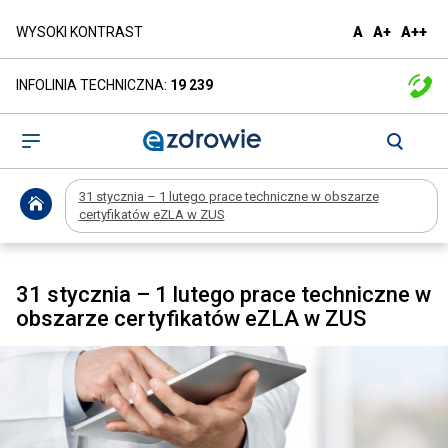
31
domyślna
większa
naj
WYSOKI KONTRAST
A
A+
A++
czcionka
czcionka
czc
stycznia
INFOLINIA TECHNICZNA:
19 239
–
1
Otwórz
menu
lutego
31 stycznia – 1 lutego prace techniczne w obszarze
prace
certyfikatów eZLA w ZUS
techniczne
w
31 stycznia – 1 lutego prace techniczne w
obszarze certyfikatów eZLA w ZUS
obszarze
certyfikatów
eZLA