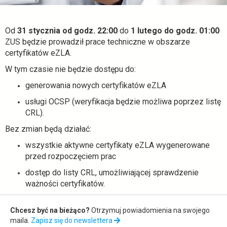
w
ZUS
Od
31 stycznia od godz. 22:00
do
1 lutego do godz. 01:00
-
ZUS będzie prowadził prace techniczne w obszarze
certyfikatów eZLA.
ezdrowie.gov.pl
W tym czasie nie będzie dostępu do:
generowania nowych certyfikatów eZLA
usługi OCSP (weryfikacja będzie możliwa poprzez listę
CRL).
Bez zmian będą działać:
wszystkie aktywne certyfikaty eZLA wygenerowane
przed rozpoczęciem prac
dostęp do listy CRL, umożliwiającej sprawdzenie
ważności certyfikatów.
Zapis
Chcesz być na bieżąco?
Otrzymuj powiadomienia na swojego
do
maila.
Zapisz się do newslettera