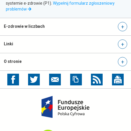
błędów
systemie e-zdrowie (P1).
Wypełnij formularz zgłoszeniowy
otwiera
problemów
się
w
nowej
E-zdrowie w liczbach
karcie
Linki
O stronie
otwiera
otwiera
się
się
w
w
nowej
nowej
otwiera
karcie
karcie
się
w
nowej
karcie
otwiera