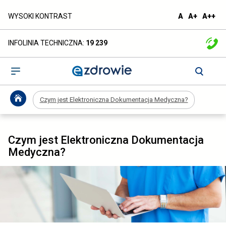
Czym
domyślna
większa
naj
WYSOKI KONTRAST
A
A+
A++
czcionka
czcionka
czc
jest
INFOLINIA TECHNICZNA:
19 239
Elektroniczna
Dokumentacja
Otwórz
menu
Medyczna?
Czym jest Elektroniczna Dokumentacja Medyczna?
-
ezdrowie.gov.pl
Czym jest Elektroniczna Dokumentacja
Medyczna?