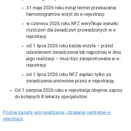
31 maja 2026 roku minął termin przekazania
harmonogramów wizyt do e-rejestracji
w czerwcu 2026 roku NFZ weryfikuje warunki
rozliczeń dla świadczeń prowadzonych w e
rejestracji
od 1 lipca 2026 roku każda wizyta – przed
udzieleniem świadczenia lub najpóźniej w dniu
jego realizacji – musi być zarejestrowana w e-
rejestracji
od 1 lipca 2026 roku NFZ zapłaci tylko za
świadczenia umówione przez e-rejestrację.
Od 1 sierpnia 2026 roku e-rejestracja obejmie zapisy
do kolejnych 8 lekarzy specjalistów.
Poznaj zasady wprowadzania i działania centralnej e-
o
rejestracji.
t