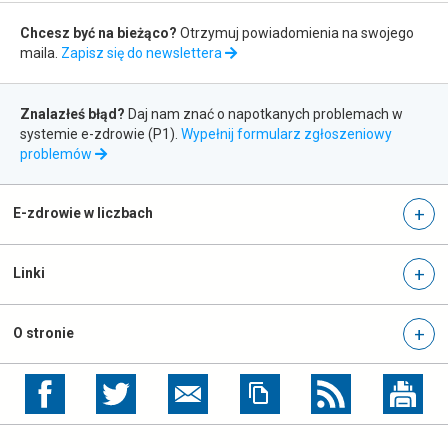
w
Zapis
i
Chcesz być na bieżąco?
Otrzymuj powiadomienia na swojego
do
e
maila.
Zapisz się do newslettera
r
newslettera
a
Zgłaszanie
s
Znalazłeś błąd?
Daj nam znać o napotkanych problemach w
błędów
i
systemie e-zdrowie (P1).
Wypełnij formularz zgłoszeniowy
otwiera
problemów
ę
się
w
w
n
nowej
E-zdrowie w liczbach
o
karcie
w
e
Linki
j
k
a
O stronie
r
c
otwiera
otwiera
i
się
się
e
w
w
nowej
nowej