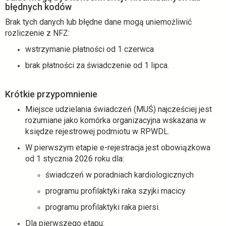
błędnych kodów
w
n
Brak tych danych lub błędne dane mogą uniemożliwić
o
rozliczenie z NFZ:
w
wstrzymanie płatności od 1 czerwca
e
j
brak płatności za świadczenie od 1 lipca.
k
a
Krótkie przypomnienie
r
c
Miejsce udzielania świadczeń (MUŚ) najcześciej jest
i
rozumiane jako komórka organizacyjna wskazana w
e
księdze rejestrowej podmiotu w RPWDL.
W pierwszym etapie e-rejestracja jest obowiązkowa
od 1 stycznia 2026 roku dla:
świadczeń w poradniach kardiologicznych
programu profilaktyki raka szyjki macicy
programu profilaktyki raka piersi.
Dla pierwszego etapu: