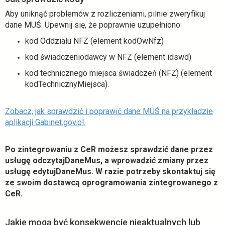
Aby uniknąć problemów z rozliczeniami, pilnie zweryfikuj
dane MUŚ. Upewnij się, że poprawnie uzupełniono:
kod Oddziału NFZ (element kodOwNfz)
kod świadczeniodawcy w NFZ (element idswd)
kod technicznego miejsca świadczeń (NFZ) (element
kodTechnicznyMiejsca).
Zobacz, jak sprawdzić i poprawić dane MUŚ na przykładzie
o
aplikacji Gabinet.gov.pl.
t
w
Po zintegrowaniu z CeR możesz sprawdzić dane przez
i
usługę odczytajDaneMus, a wprowadzić zmiany przez
e
usługę edytujDaneMus. W razie potrzeby skontaktuj się
r
ze swoim dostawcą oprogramowania zintegrowanego z
a
CeR.
s
i
ę
Jakie mogą być konsekwencje nieaktualnych lub