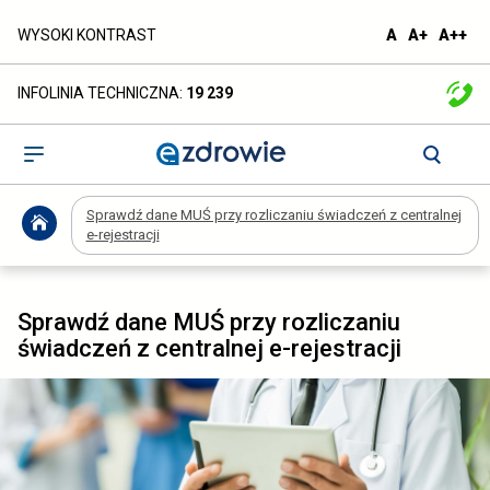
Sprawdź
domyślna
większa
naj
WYSOKI KONTRAST
A
A+
A++
czcionka
czcionka
czc
dane
INFOLINIA TECHNICZNA:
19 239
MUŚ
przy
Otwórz
menu
rozliczaniu
Sprawdź dane MUŚ przy rozliczaniu świadczeń z centralnej
świadczeń
e-rejestracji
z
centralnej
Sprawdź dane MUŚ przy rozliczaniu
świadczeń z centralnej e-rejestracji
e-
rejestracji
-