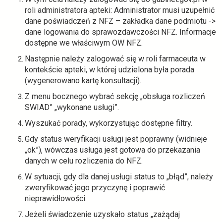
s
roli administratora apteki: Administrator musi uzupełnić
i
dane poświadczeń z NFZ – zakładka dane podmiotu ->
ę
dane logowania do sprawozdawczości NFZ. Informacje
w
dostępne we właściwym OW NFZ.
n
o
Następnie należy zalogować się w roli farmaceuta w
w
kontekście apteki, w której udzielona była porada
e
(wygenerowano kartę konsultacji).
j
Z menu bocznego wybrać sekcję „obsługa rozliczeń
k
SWIAD” „wykonane usługi”.
a
r
Wyszukać porady, wykorzystując dostępne filtry.
c
Gdy status weryfikacji usługi jest poprawny (widnieje
i
„ok”), wówczas usługa jest gotowa do przekazania
e
danych w celu rozliczenia do NFZ.
W sytuacji, gdy dla danej usługi status to „błąd”, należy
zweryfikować jego przyczynę i poprawić
nieprawidłowości.
Jeżeli świadczenie uzyskało status „zażądaj