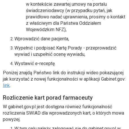
w kontekście zawartej umowy na portalu
świadczeniodawcy (w przypadku pytań, jak
prawidłowo nadać uprawnienia, prosimy o kontakt
z właściwym dla Państwa Oddziałem
Wojewódzkim NFZ),
Wprowadzić dane pacjenta,
Wypełnić i podpisać Kartę Porady - przeprowadzić
wywiad i uzupełnić ocenę wywiadu,
Wystawić e-receptę.
Poniżej znajdą Państwo link do instrukcji wideo pokazującej
jak korzystać z nowej funkcjonalności w aplikacji Gabinet.gov:
o
link
.
t
Rozliczenie kart porad farmaceuty
w
i
W gabinet.gov.pl jest dostępna również funkcjonalność
e
rozliczenia SWIAD dla wprowadzonych kart, o których mowa
r
powyżej.
a
W tym celu należy zalogować się do gabinet.gov.pl w