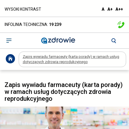
Zapis
domyślna
większa
naj
WYSOKI KONTRAST
A
A+
A++
czcionka
czcionka
czc
wywiadu
INFOLINIA TECHNICZNA:
19 239
farmaceuty
(karta
Otwórz
menu
porady)
Zapis wywiadu farmaceuty (karta porady) w ramach usług
w
dotyczących zdrowia reprodukcyjnego
ramach
usług
Zapis wywiadu farmaceuty (karta porady)
w ramach usług dotyczących zdrowia
dotyczących
reprodukcyjnego
zdrowia
reprodukcyjnego