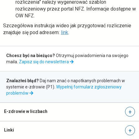
rozliczenia” należy wygenerować szablon
rozliczeniowy przez portal NFZ. Informacje dostępne w
OW NFZ.
Szczegółowa instrukcja wideo jak przygotować rozliczenie
o
znajduje się pod adresem:
link
.
t
w
Zapis
i
Chcesz być na bieżąco?
Otrzymuj powiadomienia na swojego
do
e
maila.
Zapisz się do newslettera
r
newslettera
a
Zgłaszanie
s
Znalazłeś błąd?
Daj nam znać o napotkanych problemach w
błędów
i
systemie e-zdrowie (P1).
Wypełnij formularz zgłoszeniowy
otwiera
problemów
ę
się
w
w
n
nowej
E-zdrowie w liczbach
o
karcie
w
e
Linki
j