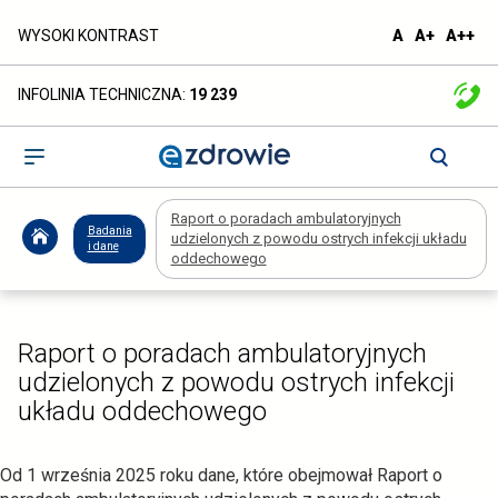
Raport
domyślna
większa
naj
WYSOKI KONTRAST
A
A+
A++
czcionka
czcionka
czc
o
INFOLINIA TECHNICZNA:
19 239
poradach
ambulatoryjnych
Otwórz
menu
udzielonych
Raport o poradach ambulatoryjnych
z
Badania
udzielonych z powodu ostrych infekcji układu
i dane
oddechowego
powodu
ostrych
Raport o poradach ambulatoryjnych
infekcji
udzielonych z powodu ostrych infekcji
układu oddechowego
układu
oddechowego
Od 1 września 2025 roku dane, które obejmował Raport o