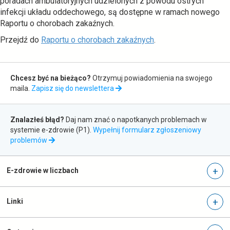
-
poradach ambulatoryjnych udzielonych z powodu ostrych
infekcji układu oddechowego, są dostępne w ramach nowego
ezdrowie.gov.pl
Raportu o chorobach zakaźnych.
otwiera
Przejdź do
Raportu o chorobach zakaźnych
.
się
w
Zapis
nowej
Chcesz być na bieżąco?
Otrzymuj powiadomienia na swojego
do
karcie
maila.
Zapisz się do newslettera
newslettera
Zgłaszanie
Znalazłeś błąd?
Daj nam znać o napotkanych problemach w
błędów
systemie e-zdrowie (P1).
Wypełnij formularz zgłoszeniowy
otwiera
problemów
się
w
nowej
E-zdrowie w liczbach
karcie
Linki