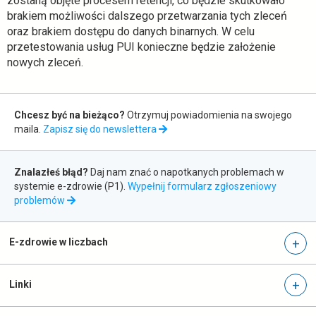
zostaną objęte procesem retencji, co będzie skutkowało
r
brakiem możliwości dalszego przetwarzania tych zleceń
a
oraz brakiem dostępu do danych binarnych. W celu
s
przetestowania usług PUI konieczne będzie założenie
i
nowych zleceń.
ę
w
Zapis
n
Chcesz być na bieżąco?
Otrzymuj powiadomienia na swojego
o
do
maila.
Zapisz się do newslettera
w
newslettera
e
Zgłaszanie
j
Znalazłeś błąd?
Daj nam znać o napotkanych problemach w
k
błędów
systemie e-zdrowie (P1).
Wypełnij formularz zgłoszeniowy
a
otwiera
problemów
r
się
c
w
i
nowej
E-zdrowie w liczbach
e
karcie
Linki