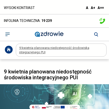
9
domyślna
większa
naj
WYSOKI KONTRAST
A
A+
A++
czcionka
czcionka
czc
kwietnia
INFOLINIA TECHNICZNA:
19 239
planowana
niedostępność
Otwórz
menu
środowiska
9 kwietnia planowana niedostępność środowiska
integracyjnego
integracyjnego PUI
PUI
-
9 kwietnia planowana niedostępność
środowiska integracyjnego PUI
ezdrowie.gov.pl