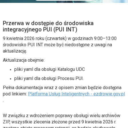
Przerwa w dostępie do środowiska
integracyjnego PUI (PUI INT)
9 kwietnia 2026 roku (czwartek) w godzinach 9:00–13:00
środowisko PUI INT może być niedostępne z uwagi na
aktualizację.
Aktualizacja obejmie:
pliki yaml dla obsługi Katalogu UDC
pliki yaml dla obsługi Procesu PUI.
Pełna dokumentacja wraz z opisem zmian będzie dostępna
pod linkiem:
Platforma Usług Inteligentnych - ezdrowie.gov.pl
o
.
t
w
W związku z wdrożeniem poprawy obsługi wielu archiwów
i
ZIP, wszystkie zlecenia złożone przed 9 kwietnia 2026 r.
e