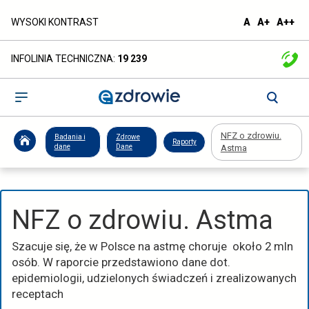
NFZ
domyślna
większa
naj
WYSOKI KONTRAST
A
A+
A++
czcionka
czcionka
czc
o
INFOLINIA TECHNICZNA:
19 239
zdrowiu.
Astma
Otwórz
menu
-
NFZ o zdrowiu.
Badania i
Zdrowe
Raporty
ezdrowie.gov.pl
dane
Dane
Astma
NFZ o zdrowiu. Astma
Szacuje się, że w Polsce na astmę choruje około 2 mln
osób. W raporcie przedstawiono dane dot.
epidemiologii, udzielonych świadczeń i zrealizowanych
receptach