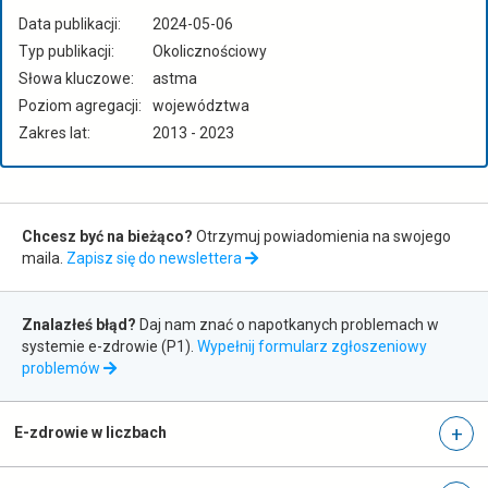
Data publikacji:
2024-05-06
Typ publikacji:
Okolicznościowy
Słowa kluczowe:
astma
Poziom agregacji:
województwa
Zakres lat:
2013 - 2023
Zapis
Chcesz być na bieżąco?
Otrzymuj powiadomienia na swojego
do
maila.
Zapisz się do newslettera
newslettera
Zgłaszanie
Znalazłeś błąd?
Daj nam znać o napotkanych problemach w
błędów
systemie e-zdrowie (P1).
Wypełnij formularz zgłoszeniowy
otwiera
problemów
się
w
nowej
E-zdrowie w liczbach
karcie