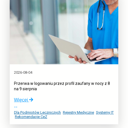
2026-08-04
Przerwa w logowaniu przez profil zaufany w nocy z 8
na 9 sierpnia
o:
Więcej
Przerwa
--
w
Dla Podmiotów Leczniczych
Rejestry Medyczne
Systemy IT
Rekomendacje CeZ
logowaniu
przez