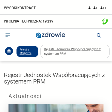
Rejestr
domyślna
większa
naj
WYSOKI KONTRAST
A
A+
A++
czcionka
czcionka
czc
Jednostek
INFOLINIA TECHNICZNA:
19 239
Współpracujących
z
Otwórz
menu
systemem
Rejestr Jednostek Współpracujących z
Rejestry
PRM
Medyczne
systemem PRM
-
ezdrowie.gov.pl
Rejestr Jednostek Współpracujących z
systemem PRM
Aktualności