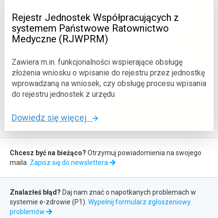
Rejestr Jednostek Współpracujących z
systemem Państwowe Ratownictwo
Medyczne (RJWPRM)
Zawiera m.in. funkcjonalności wspierające obsługę
złożenia wniosku o wpisanie do rejestru przez jednostkę
wprowadzaną na wniosek, czy obsługę procesu wpisania
do rejestru jednostek z urzędu
o
Dowiedz się więcej
:
R
Zapis
e
Chcesz być na bieżąco?
Otrzymuj powiadomienia na swojego
do
maila.
Zapisz się do newslettera
j
newslettera
e
Zgłaszanie
s
Znalazłeś błąd?
Daj nam znać o napotkanych problemach w
błędów
t
systemie e-zdrowie (P1).
Wypełnij formularz zgłoszeniowy
otwiera
problemów
r