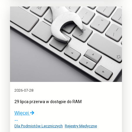
profil
zaufany
w
nocy
z
8
na
9
sierpnia
2026-07-28
29 lipca przerwa w dostępie do RAM
o:
Więcej
29
--
lipca
Dla Podmiotów Leczniczych
Rejestry Medyczne
przerwa