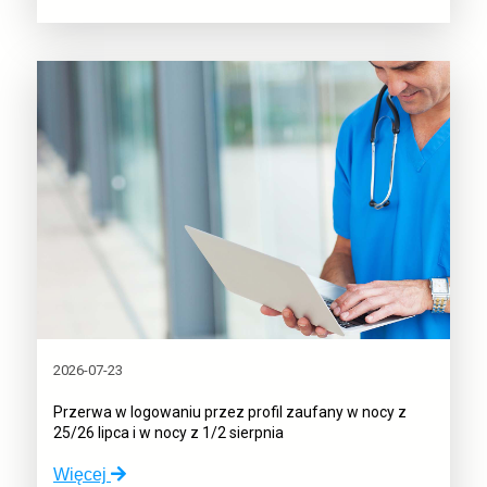
w
dostępie
do
RAM
2026-07-23
Przerwa w logowaniu przez profil zaufany w nocy z
25/26 lipca i w nocy z 1/2 sierpnia
o:
Więcej