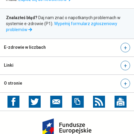
newslettera
Zgłaszanie
Znalazłeś błąd?
Daj nam znać o napotkanych problemach w
błędów
systemie e-zdrowie (P1).
Wypełnij formularz zgłoszeniowy
otwiera
problemów
się
w
nowej
E-zdrowie w liczbach
karcie
Linki
O stronie
otwiera
otwiera
się
się
w
w
nowej
nowej
otwiera
karcie
karcie
się
w