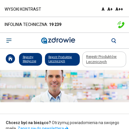
Rejestr
domyślna
większa
naj
WYSOKI KONTRAST
A
A+
A++
czcionka
czcionka
czc
Produktów
INFOLINIA TECHNICZNA:
19 239
Leczniczych
-
Otwórz
menu
ezdrowie.gov.pl
Rejestr Produktów
Rejestry
Rejestr Produktów
Medyczne
Leczniczych
Leczniczych
Zapis
Chcesz być na bieżąco?
Otrzymuj powiadomienia na swojego
do
maila.
Zapisz się do newslettera