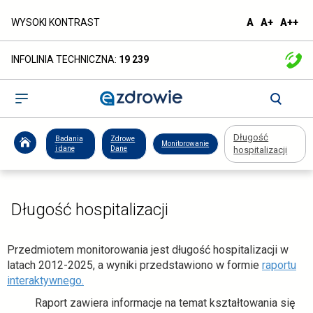
Długość
domyślna
większa
naj
WYSOKI KONTRAST
A
A+
A++
czcionka
czcionka
czc
hospitalizacji
INFOLINIA TECHNICZNA:
19 239
-
ezdrowie.gov.pl
Otwórz
menu
Długość
Badania
Zdrowe
Monitorowanie
i dane
Dane
hospitalizacji
Długość hospitalizacji
Przedmiotem monitorowania jest długość hospitalizacji w
latach 2012-2025, a wyniki przedstawiono w formie
raportu
interaktywnego.
Raport zawiera informacje na temat kształtowania się