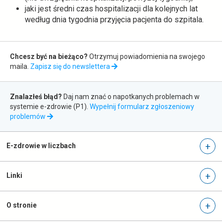
jaki jest średni czas hospitalizacji dla kolejnych lat
według dnia tygodnia przyjęcia pacjenta do szpitala.
Zapis
Chcesz być na bieżąco?
Otrzymuj powiadomienia na swojego
do
maila.
Zapisz się do newslettera
newslettera
Zgłaszanie
Znalazłeś błąd?
Daj nam znać o napotkanych problemach w
błędów
systemie e-zdrowie (P1).
Wypełnij formularz zgłoszeniowy
otwiera
problemów
się
w
nowej
E-zdrowie w liczbach
karcie
Linki
O stronie