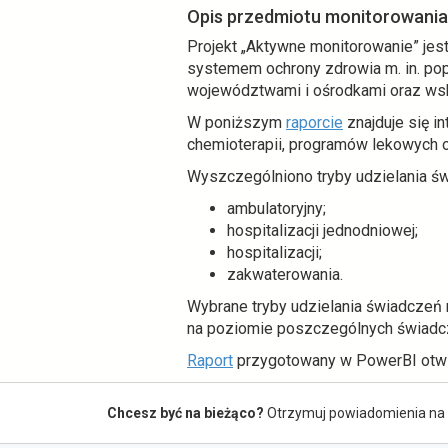
Opis przedmiotu monitorowania
Projekt „Aktywne monitorowanie” je
systemem ochrony zdrowia m. in. p
województwami i ośrodkami oraz wsk
o
W poniższym
raporcie
znajduje się i
t
chemioterapii, programów lekowych 
w
Wyszczególniono tryby udzielania św
i
ambulatoryjny;
e
hospitalizacji jednodniowej;
r
hospitalizacji;
a
zakwaterowania.
s
i
Wybrane tryby udzielania świadczeń 
ę
na poziomie poszczególnych świad
w
o
Raport
przygotowany w PowerBI otwi
n
t
o
Zapis
w
w
Chcesz być na bieżąco?
Otrzymuj powiadomienia na 
do
i
e
e