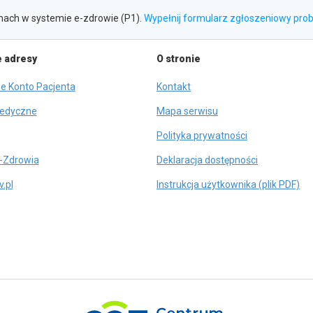
ach w systemie e-zdrowie (P1).
Wypełnij formularz zgłoszeniowy pr
 adresy
O stronie
otwiera
e Konto Pacjenta
Kontakt
się
otwiera
Medyczne
Mapa serwisu
w
się
nowej
twiera
Polityka prywatności
w
karcie
ę
nowej
otwiera
-Zdrowia
Deklaracja dostępności
karcie
się
owej
otwiera
.pl
Instrukcja użytkownika (plik PDF)
w
rcie
się
nowej
w
karcie
nowej
karcie
otwiera
się