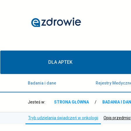
Tryb
udzielania
świadczeń
w
onkologii
Menu
-
DLA APTEK
główne
ezdrowie.gov.pl
Badania i dane
Rejestry Medyczn
Jesteś w:
STRONA GŁÓWNA
/
BADANIA I DA
Tryb udzielania świadczeń w onkologii
Opis przedmio