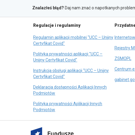
Zgłaszanie
j
newslettera
r
k
Znalazłeś błąd?
Daj nam znać o napotkanych problem
błędów
a
a
Na
s
r
Regulacje i regulaminy
Przydatne
i
c
skróty
ę
i
Regulamin aplikacji mobilnej "UCC – Unijny
Internetow
w
e
otwiera
Certyfikat Covid"
n
Rejestry 
się
o
Polityka prywatności aplikacji "UCC –
w
o
ZSMOPL
w
otwiera
Unijny Certyfikat Covid"
nowej
si
e
się
karcie
Centrum e
w
Instrukcja obsługi aplikacji "UCC – Unijny
w
j
otwiera
n
Certyfikat Covid"
nowej
k
gabinet.gov
się
ka
karcie
a
Deklaracja dostępności Aplikacji Innych
w
r
otwiera
Podmiotów
nowej
się
c
karcie
Polityka prywatności Aplikacji Innych
w
i
otwiera
Podmiotów
nowej
e
się
karcie
w
nowej
otwiera
karcie