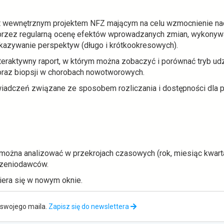
st wewnętrznym projektem NFZ mającym na celu wzmocnienie n
oprzez regularną ocenę efektów wprowadzanych zmian, wykony
azywanie perspektyw (długo i krótkookresowych).
nteraktywny raport, w którym można zobaczyć i porównać tryb udzi
oraz biopsji w chorobach nowotworowych.
iadczeń związane ze sposobem rozliczania i dostępności dla p
można analizować w przekrojach czasowych (rok, miesiąc kwarta
czeniodawców.
era się w nowym oknie.
swojego maila.
Zapisz się do newslettera