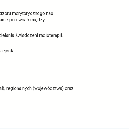
adzoru merytorycznego nad
wanie porównań między
elania świadczeni radioterapii,
acjenta:
ł), regionalnych (województwa) oraz