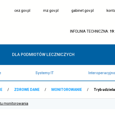
otwiera
otwiera
otwiera
cez.gov.pl
mz.gov.pl
gabinet.gov.pl
kont
się
się
się
w
w
w
nowej
nowej
nowej
karcie
karcie
karcie
INFOLINIA TECHNICZNA:
19
DLA PODMIOTÓW LECZNICZYCH
e
Systemy IT
Interoperacyjn
NE
/
ZDROWE DANE
/
MONITOROWANIE
/
Tryb udziel
tu monitorowania