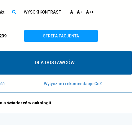
Wyszuk
Ustawi
domyślna
większa
największa
akt
WYSOKI KONTRAST
A
A+
A++
otwórz
czcionka
czcionka
czcionka
wyszukiwarkę
otwiera
 239
STREFA PACJENTA
się
w
DLA DOSTAWCÓW
nowej
karcie
ość
Wytyczne i rekomendacje CeZ
ania świadczeń w onkologii