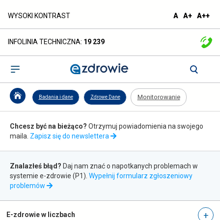
Monitorowanie
domyślna
większa
naj
WYSOKI KONTRAST
A
A+
A++
czcionka
czcionka
czc
-
INFOLINIA TECHNICZNA:
19 239
ezdrowie.gov.pl
Otwórz
menu
Monitorowanie
Badania i dane
Zdrowe Dane
Zapis
Chcesz być na bieżąco?
Otrzymuj powiadomienia na swojego
do
maila.
Zapisz się do newslettera
newslettera
Zgłaszanie
Znalazłeś błąd?
Daj nam znać o napotkanych problemach w
błędów
systemie e-zdrowie (P1).
Wypełnij formularz zgłoszeniowy
otwiera
problemów
się
w
nowej
E-zdrowie w liczbach