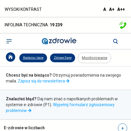
Monitorowanie
domyślna
większa
naj
WYSOKI KONTRAST
A
A+
A++
czcionka
czcionka
czc
-
INFOLINIA TECHNICZNA:
19 239
ezdrowie.gov.pl
Otwórz
menu
Monitorowanie
Badania i dane
Zdrowe Dane
Zapis
Chcesz być na bieżąco?
Otrzymuj powiadomienia na swojego
do
maila.
Zapisz się do newslettera
newslettera
Zgłaszanie
Znalazłeś błąd?
Daj nam znać o napotkanych problemach w
błędów
systemie e-zdrowie (P1).
Wypełnij formularz zgłoszeniowy
otwiera
problemów
się
w
nowej
E-zdrowie w liczbach