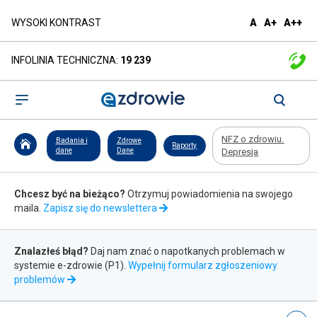
NFZ
domyślna
większa
naj
WYSOKI KONTRAST
A
A+
A++
czcionka
czcionka
czc
o
INFOLINIA TECHNICZNA:
19 239
zdrowiu.
Depresja
Otwórz
menu
-
NFZ o zdrowiu.
Badania i
Zdrowe
Raporty
ezdrowie.gov.pl
dane
Dane
Depresja
Zapis
Chcesz być na bieżąco?
Otrzymuj powiadomienia na swojego
do
maila.
Zapisz się do newslettera
newslettera
Zgłaszanie
Znalazłeś błąd?
Daj nam znać o napotkanych problemach w
błędów
systemie e-zdrowie (P1).
Wypełnij formularz zgłoszeniowy
otwiera
problemów
się
w