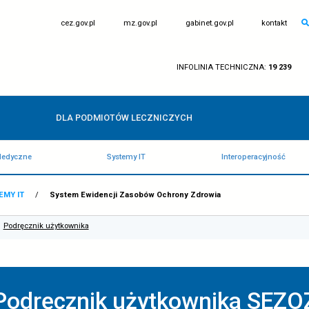
otwiera
otwiera
cez.gov.pl
mz.gov.pl
się
się
w
w
nowej
nowej
karcie
karcie
IN
DLA PODMIOTÓW LECZNICZY
Rejestry Medyczne
Systemy IT
WNA
/
SYSTEMY IT
/
System Ewidencji Zasobów Ochron
Ochrony Zdrowia
Podręcznik użytkownika