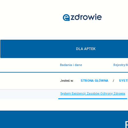
System
Ewidencji
Zasobów
Ochrony
Zdrowia
Menu
-
DLA APTEK
główne
ezdrowie.gov.pl
Badania i dane
Jesteś w:
STRONA GŁÓ
System Ewidencji Zasobów 