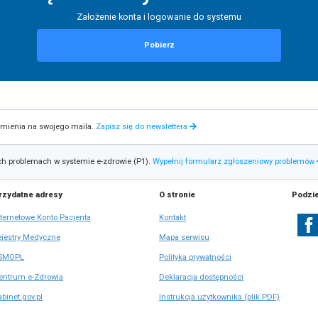
Podręcznik użytk
Założenie konta i logowani
Pobierz
Otrzymuj powiadomienia na swojego maila.
Zapisz się do newslettera
nać o napotkanych problemach w systemie e-zdrowie (P1).
Wypełnij 