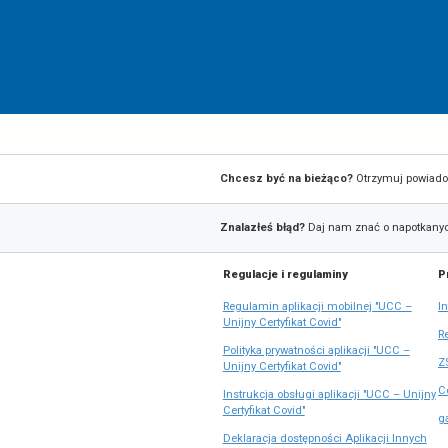
Zapis
Chcesz być na bieżąco?
do
Zgłaszanie
newslettera
Znalazłeś błąd?
Daj nam z
błędów
Na