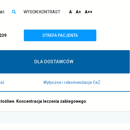
Wysz
Usta
domyślna
większa
największa
akt
WYSOKI KONTRAST
A
A+
A++
otwórz
czcionka
czcionka
czcionka
wyszukiwarkę
otwiera
 239
STREFA PACJENTA
się
w
DLA DOSTAWCÓW
nowej
karcie
ość
Wytyczne i rekomendacje CeZ
łośliwe. Koncentracja leczenia zabiegowego