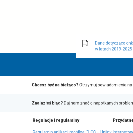
Dane dotyczące onk
w latach 2019-2025
Zapis
Chcesz być na bieżąco?
Otrzymuj powiadomienia na 
do
Zgłaszanie
Znalazłeś błąd?
Daj nam znać o napotkanych problem
newslettera
błędów
Na
Regulacje i regulaminy
Przydatne
skróty
Regulamin aplikacji mobilnej "UCC – Unijny
Internetow