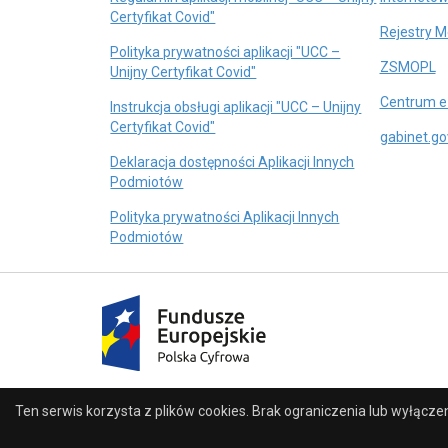
otwiera
Certyfikat Covid"
Rejestry 
się
Polityka prywatności aplikacji "UCC –
w
o
ZSMOPL
otwiera
Unijny Certyfikat Covid"
nowej
si
się
karcie
Centrum e
w
Instrukcja obsługi aplikacji "UCC – Unijny
w
otwiera
n
Certyfikat Covid"
nowej
gabinet.gov
się
ka
karcie
Deklaracja dostępności Aplikacji Innych
w
otwiera
Podmiotów
nowej
się
karcie
Polityka prywatności Aplikacji Innych
w
otwiera
Podmiotów
nowej
się
karcie
w
nowej
otwiera
karcie
się
w
nowej
karcie
Ten serwis korzysta z plików
cookies
. Brak ograniczenia lub wyłącze
Partnerzy
© 2026 Centrum e-Zdrowia. Wszystkie prawa zastrz