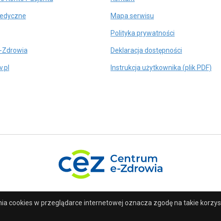
się
otwiera
Medyczne
Mapa serwisu
w
się
nowej
twiera
Polityka prywatności
w
karcie
ę
nowej
otwiera
-Zdrowia
Deklaracja dostępności
karcie
się
owej
otwiera
.pl
Instrukcja użytkownika (plik PDF)
w
rcie
się
nowej
w
karcie
nowej
karcie
otwiera
się
w
nowej
karcie
nia
cookies
w przeglądarce internetowej oznacza zgodę na takie korzy
eżone.