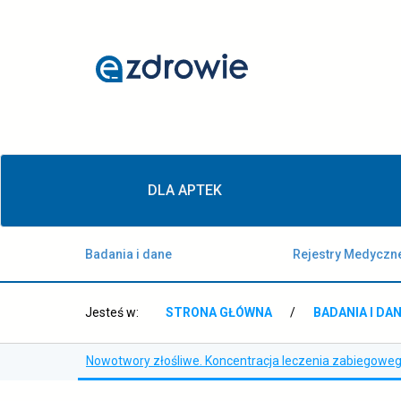
Nowotwory
złośliwe.
Koncentracja
leczenia
zabiegowego
Menu
-
DLA APTEK
główne
ezdrowie.gov.pl
Badania i dane
Rejestry Medyczn
Jesteś w:
STRONA GŁÓWNA
/
BADANIA I DA
Nowotwory złośliwe. Koncentracja leczenia zabiegowe