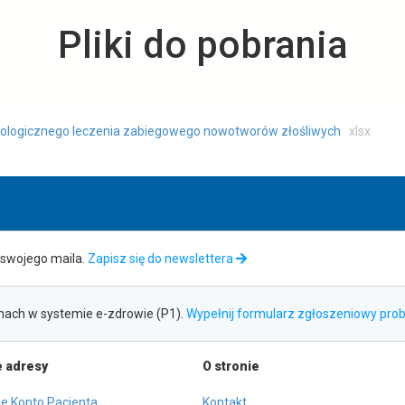
Pliki do pobrania
ologicznego leczenia zabiegowego nowotworów złośliwych
xlsx
swojego maila.
Zapisz się do newslettera
ach w systemie e-zdrowie (P1).
Wypełnij formularz zgłoszeniowy pr
 adresy
O stronie
otwiera
e Konto Pacjenta
Kontakt