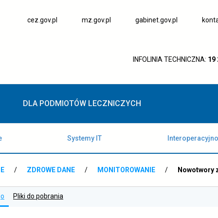
otwiera
otwiera
otwiera
cez.gov.pl
mz.gov.pl
gabinet.gov.pl
kont
się
się
się
w
w
w
nowej
nowej
nowej
karcie
karcie
karcie
INFOLINIA TECHNICZNA:
19
DLA PODMIOTÓW LECZNICZYCH
e
Systemy IT
Interoperacyjn
NE
/
ZDROWE DANE
/
MONITOROWANIE
/
Nowotwory z
go
Pliki do pobrania