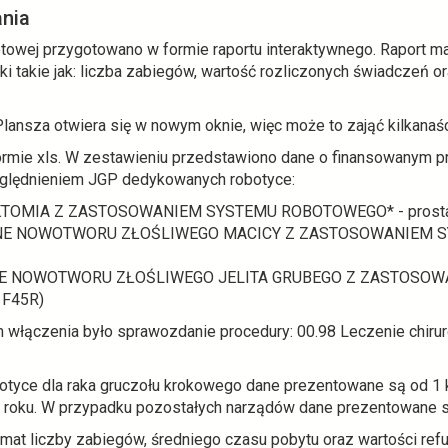
nia
towej przygotowano w formie raportu interaktywnego. Raport ma 
i takie jak: liczba zabiegów, wartość rozliczonych świadczeń or
lansza otwiera się w nowym oknie, więc może to zająć kilkanaś
formie xls. W zestawieniu przedstawiono dane o finansowanym p
zględnieniem JGP dedykowanych robotyce:
OMIA Z ZASTOSOWANIEM SYSTEMU ROBOTOWEGO* - prostata
NE NOWOTWORU ZŁOŚLIWEGO MACICY Z ZASTOSOWANIEM S
NE NOWOTWORU ZŁOŚLIWEGO JELITA GRUBEGO Z ZASTOSO
 F45R)
 włączenia było sprawozdanie procedury: 00.98 Leczenie chir
ce dla raka gruczołu krokowego dane prezentowane są od 1 kwie
3 roku. W przypadku pozostałych narządów dane prezentowane są
emat liczby zabiegów, średniego czasu pobytu oraz wartości ref