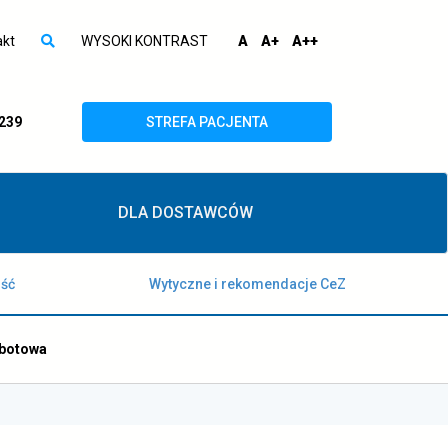
Wyszuk
Ustawi
domyślna
większa
największa
akt
WYSOKI KONTRAST
A
A+
A++
otwórz
czcionka
czcionka
czcionka
wyszukiwarkę
otwiera
 239
STREFA PACJENTA
się
w
DLA DOSTAWCÓW
nowej
karcie
ość
Wytyczne i rekomendacje CeZ
obotowa