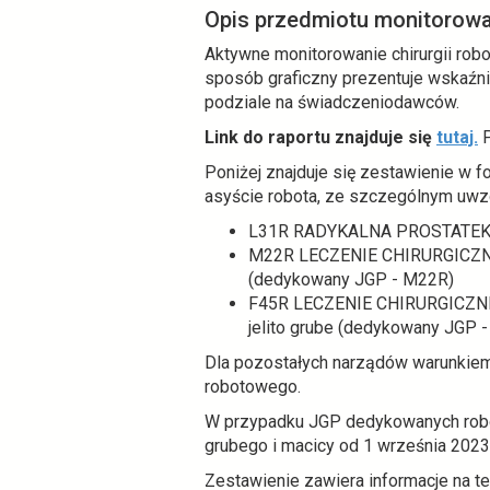
Opis przedmiotu monitorowa
Aktywne monitorowanie chirurgii robo
sposób graficzny prezentuje wskaźnik
podziale na świadczeniodawców.
o
Link do raportu znajduje się
tutaj.
P
t
Poniżej znajduje się zestawienie w 
w
asyście robota, ze szczególnym uw
i
L31R RADYKALNA PROSTATEKT
e
M22R LECZENIE CHIRURGICZ
r
(dedykowany JGP - M22R)
a
F45R LECZENIE CHIRURGICZ
s
jelito grube (dedykowany JGP -
i
ę
Dla pozostałych narządów warunkiem
w
robotowego.
n
W przypadku JGP dedykowanych roboty
o
grubego i macicy od 1 września 202
w
e
Zestawienie zawiera informacje na t