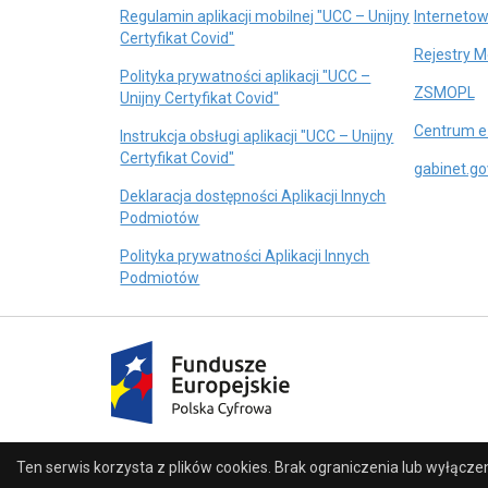
Regulamin aplikacji mobilnej "UCC – Unijny
Internetow
otwiera
Certyfikat Covid"
Rejestry 
się
Polityka prywatności aplikacji "UCC –
w
o
ZSMOPL
otwiera
Unijny Certyfikat Covid"
nowej
si
się
karcie
Centrum e
w
Instrukcja obsługi aplikacji "UCC – Unijny
w
otwiera
n
Certyfikat Covid"
nowej
gabinet.gov
się
ka
karcie
Deklaracja dostępności Aplikacji Innych
w
otwiera
Podmiotów
nowej
się
karcie
Polityka prywatności Aplikacji Innych
w
otwiera
Podmiotów
nowej
się
karcie
w
nowej
otwiera
karcie
się
w
nowej
karcie
Ten serwis korzysta z plików
cookies
. Brak ograniczenia lub wyłącze
Partnerzy
© 2026 Centrum e-Zdrowia. Wszystkie prawa zastrz