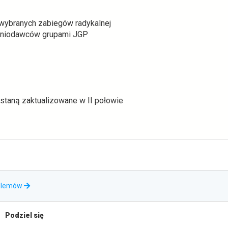
wybranych zabiegów radykalnej
zeniodawców grupami JGP
staną zaktualizowane w II połowie
otwiera
oblemów
się
w
Podziel się
nowej
karcie