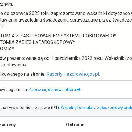
cznym.
e do czerwca 2025 roku zaprezentowano wskaźniki dotyczące 
estawienie uwzględnia świadczenia sprawozdane przez świadc
i:
KTOMIA Z ZASTOSOWANIEM SYSTEMU ROBOTOWEGO*
KTOMIA ZABIEG LAPAROSKOPOWY*
TOMIA*
ów prezentowane są od 1 października 2022 roku. Wskaźniki zo
ą zestawienia.
likowanego na stronie:
Raporty - ezdrowie.gov.pl.
swojego maila.
Zapisz się do newslettera
ach w systemie e-zdrowie (P1).
Wypełnij formularz zgłoszeniowy pr
 adresy
O stronie