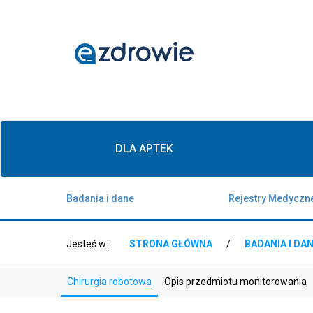
Chirurgia
robotowa
-
ezdrowie.gov.pl
Menu
DLA APTEK
główne
Badania i dane
Rejestry Medyczn
Jesteś w:
STRONA GŁÓWNA
/
BADANIA I DA
Chirurgia robotowa
Opis przedmiotu monitorowania