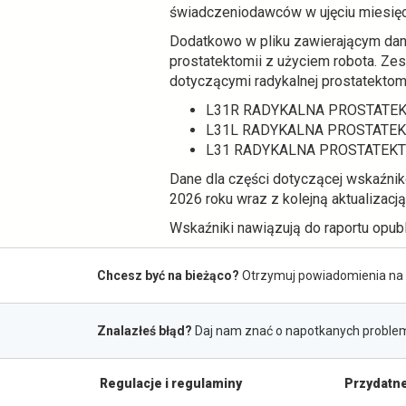
j
świadczeniodawców w ujęciu miesię
k
Dodatkowo w pliku zawierającym dan
a
prostatektomii z użyciem robota. Z
r
dotyczącymi radykalnej prostatektomi
c
i
L31R RADYKALNA PROSTATE
e
L31L RADYKALNA PROSTATE
L31 RADYKALNA PROSTATEK
Dane dla części dotyczącej wskaźnik
2026 roku wraz z kolejną aktualizacj
Wskaźniki nawiązują do raportu opub
Zapis
Chcesz być na bieżąco?
Otrzymuj powiadomienia na 
do
Zgłaszanie
newslettera
Znalazłeś błąd?
Daj nam znać o napotkanych problem
błędów
Na
Regulacje i regulaminy
Przydatne
skróty