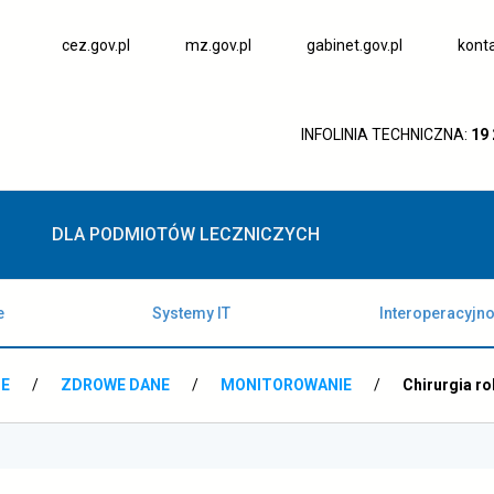
otwiera
otwiera
otwiera
cez.gov.pl
mz.gov.pl
gabinet.gov.pl
kont
się
się
się
w
w
w
nowej
nowej
nowej
karcie
karcie
karcie
INFOLINIA TECHNICZNA:
19
DLA PODMIOTÓW LECZNICZYCH
e
Systemy IT
Interoperacyjn
NE
/
ZDROWE DANE
/
MONITOROWANIE
/
Chirurgia r