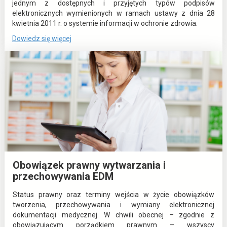
jednym z dostępnych i przyjętych typów podpisów
elektronicznych wymienionych w ramach ustawy z dnia 28
kwietnia 2011 r. o systemie informacji w ochronie zdrowia.
o
Dowiedz się więcej
:
E
l
e
k
t
r
o
n
i
c
z
Obowiązek prawny wytwarzania i
n
przechowywania EDM
a
D
Status prawny oraz terminy wejścia w życie obowiązków
o
tworzenia, przechowywania i wymiany elektronicznej
k
dokumentacji medycznej. W chwili obecnej – zgodnie z
u
obowiązującym porządkiem prawnym – wszyscy