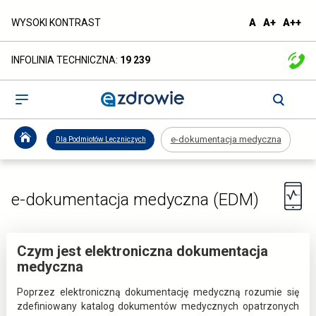
e-
domyślna
większa
naj
WYSOKI KONTRAST
A
A+
A++
czcionka
czcionka
czc
dokumentacja
INFOLINIA TECHNICZNA:
19 239
medyczna
-
Otwórz
menu
ezdrowie.gov.pl
e-dokumentacja medyczna
Dla Podmiotów Leczniczych
e-dokumentacja medyczna (EDM)
Czym jest elektroniczna dokumentacja
medyczna
Poprzez elektroniczną dokumentację medyczną rozumie się
zdefiniowany katalog dokumentów medycznych opatrzonych