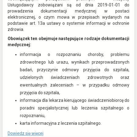
m
Usługodawcy zobowiązani są od dnia 2019-01-01 do
e
prowadzenia dokumentacji medycznej w postaci
n
elektronicznej, o czym mowa w przepisach wydanych na
t
podstawie art. 13a ustawy o systemie informacji w ochronie
a
zdrowia.
c
Obowiązek ten obejmuje następujące rodzaje dokumentacji
j
medycznej:
a
M
informacja o rozpoznaniu choroby, problemu
e
zdrowotnego lub urazu, wynikach przeprowadzonych
d
y
badań, przyczynie odmowy przyjęcia do szpitala,
c
udzielonych świadczeniach zdrowotnych oraz
z
ewentualnych zaleceniach – w przypadku odmowy
n
przyjęcia do szpitala,
a
(
informacja dla lekarza kierującego świadczeniobiorcę do
E
poradni specjalistycznej lub leczenia szpitalnego o
D
rozpoznaniu,
M
karta informacyjna z leczenia szpitalnego.
)
o
Dowiedz się więcej