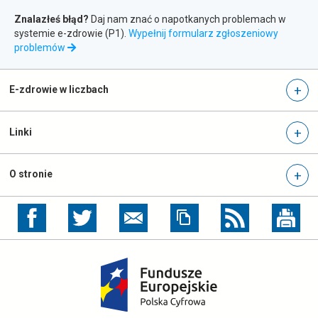
n
Zgłaszanie
i
e
Znalazłeś błąd?
Daj nam znać o napotkanych problemach w
e
błędów
p
systemie e-zdrowie (P1).
Wypełnij formularz zgłoszeniowy
o
otwiera
problemów
r
się
a
w
d
nowej
E-zdrowie w liczbach
y
karcie
Linki
O stronie
otwiera
otwiera
się
się
w
w
nowej
nowej
otwiera
karcie
karcie
się
w
nowej