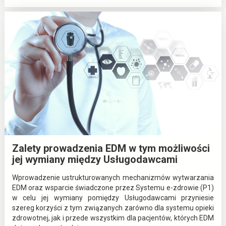
:
O
b
o
w
i
ą
z
e
k
p
r
a
w
n
Zalety prowadzenia EDM w tym możliwości
y
jej wymiany między Usługodawcami
w
y
Wprowadzenie ustrukturowanych mechanizmów wytwarzania
t
EDM oraz wsparcie świadczone przez Systemu e-zdrowie (P1)
w
w celu jej wymiany pomiędzy Usługodawcami przyniesie
a
szereg korzyści z tym związanych zarówno dla systemu opieki
r
zdrowotnej, jak i przede wszystkim dla pacjentów, których EDM
z