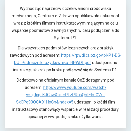
Wychodząc naprzeciw oczekiwaniom środowiska
medycznego, Centrum e-Zdrowia opublikowało dokument
wraz z krótkim filmem instruktażowym mającym na celu
wsparcie podmiotów zewnętrznych w celu podłączenia do
Systemu P1.
Dla wszystkich podmiotów leczniczych oraz praktyk
zawodowych pod adresem:
https://rpwdl.csioz.gov.pl/P1-DS-
o
DU_Podrecznik_uzytkownika_RPWDL.pdf
udostępniono
t
instrukcję jak krok po kroku podłączyć się do Systemu P1.
w
Dodatkowo na oficjalnym kanale CeZ dostępnym pod
i
adresem:
https://www.youtube.com/watch?
e
v=ojJcqcKJCsw&list=PLzPRusQntEImGVr--
r
o
SxCPg90OCA91HoCn&index=5
udostępniło krótki film
a
t
instruktażowy stanowiący wsparcie w realizacji procedury
s
w
opisanej w ww. podręczniku użytkowania.
i
i
ę
e