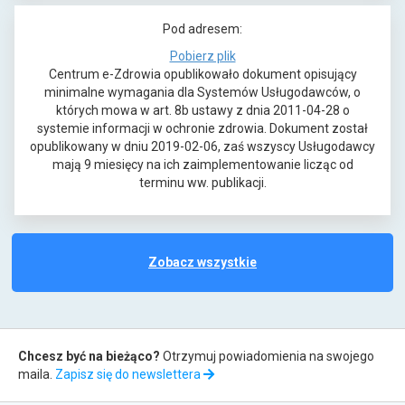
w
r
Pod adresem:
n
a
o
Pobierz plik
o
s
t
Centrum e-Zdrowia opublikowało dokument opisujący
w
i
w
minimalne wymagania dla Systemów Usługodawców, o
e
i
których mowa w art. 8b ustawy z dnia 2011-04-28 o
ę
j
e
systemie informacji w ochronie zdrowia. Dokument został
w
r
opublikowany w dniu 2019-02-06, zaś wszyscy Usługodawcy
k
n
a
mają 9 miesięcy na ich zaimplementowanie licząc od
a
o
s
terminu ww. publikacji.
r
i
w
c
ę
e
w
i
j
n
p
e
Zobacz wszystkie
k
o
r
w
a
a
e
k
r
j
t
Zapis
c
k
y
Chcesz być na bieżąco?
Otrzymuj powiadomienia na swojego
i
a
do
c
maila.
Zapisz się do newslettera
r
e
z
newslettera
c