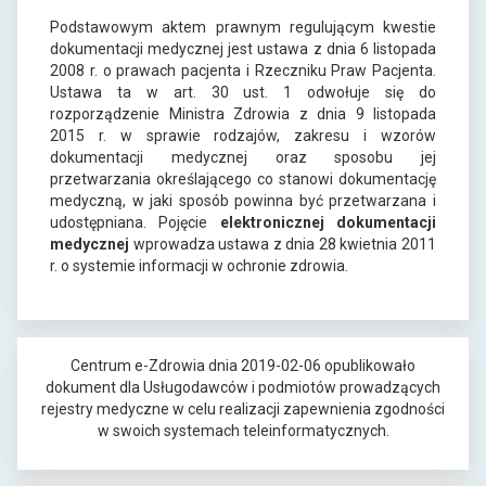
a
Podstawowym aktem prawnym regulującym kwestie
n
dokumentacji medycznej jest ustawa z dnia 6 listopada
y
2008 r. o prawach pacjenta i Rzeczniku Praw Pacjenta.
m
Ustawa ta w art. 30 ust. 1 odwołuje się do
i
rozporządzenie Ministra Zdrowia z dnia 9 listopada
ę
2015 r. w sprawie rodzajów, zakresu i wzorów
d
dokumentacji medycznej oraz sposobu jej
z
przetwarzania określającego co stanowi dokumentację
y
medyczną, w jaki sposób powinna być przetwarzana i
U
udostępniana. Pojęcie
elektronicznej dokumentacji
s
medycznej
wprowadza ustawa z dnia 28 kwietnia 2011
ł
r. o systemie informacji w ochronie zdrowia.
u
g
o
d
a
Centrum e-Zdrowia dnia 2019-02-06 opublikowało
w
dokument dla Usługodawców i podmiotów prowadzących
c
rejestry medyczne w celu realizacji zapewnienia zgodności
a
w swoich systemach teleinformatycznych.
m
i