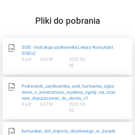
Pliki do pobrania
SOID - Instrukcja użytkownika Lekarz-Konsultant
SOIDv2
rozmiar
0.pdf
4,65 M
2025-03-
06
Podrecznik_uzytkownika_soid_hurtownia_zglos
zenie_o_koniecznosci_wydania_zgody_na_czas
owe_dopuszczenie_do_obrotu_v1
rozmiar
4.pdf
4,07 M
2025-03-
06
komunikat_dot_importu_docelowego_w_zwiazk