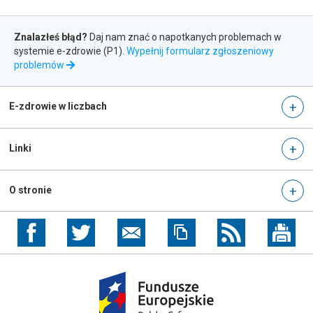
do
Zgłaszanie
newslettera
Znalazłeś błąd?
Daj nam znać o napotkanych problemach w
systemie e-zdrowie (P1).
Wypełnij formularz zgłoszeniowy
błędów
otwiera
problemów
się
w
nowej
E-zdrowie w liczbach
karcie
Linki
O stronie
otwiera
otwiera
się
się
w
w
nowej
nowej
otwiera
karcie
karcie
się
w