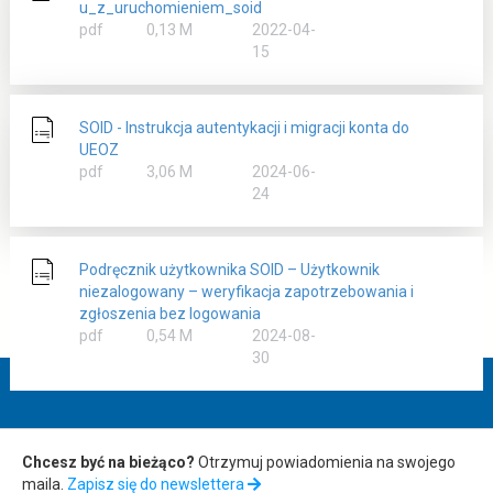
u_z_uruchomieniem_soid
rozmiar
pdf
0,13 M
2022-04-
15
SOID - Instrukcja autentykacji i migracji konta do
UEOZ
rozmiar
pdf
3,06 M
2024-06-
24
Podręcznik użytkownika SOID – Użytkownik
niezalogowany – weryfikacja zapotrzebowania i
zgłoszenia bez logowania
rozmiar
pdf
0,54 M
2024-08-
30
Zapis
Chcesz być na bieżąco?
Otrzymuj powiadomienia na swojego
maila.
Zapisz się do newslettera