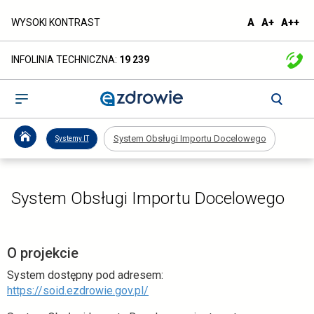
System
domyślna
większa
naj
WYSOKI KONTRAST
A
A+
A++
czcionka
czcionka
czc
Obsługi
INFOLINIA TECHNICZNA:
19 239
Importu
Docelowego
Otwórz
menu
-
System Obsługi Importu Docelowego
Systemy IT
ezdrowie.gov.pl
System Obsługi Importu Docelowego
O projekcie
System dostępny pod adresem:
https://soid.ezdrowie.gov.pl/